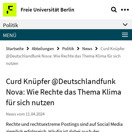
Springe
Service-
Freie Universität Berlin
direkt
Navigation
zu
Politik
Inhalt
MENÜ
Startseite
Abteilungen
Politik
News
Curd Knüpfer
@Deutschlandfunk Nova: Wie Rechte das Thema Klima für sich
nutzen
Curd Knüpfer @Deutschlandfunk
Nova: Wie Rechte das Thema Klima
für sich nutzen
News vom 11.04.2024
Rechte und rechtsextreme Postings sind auf Social Media
ziemlich erfolgreich. Häufig ist dabei auch der