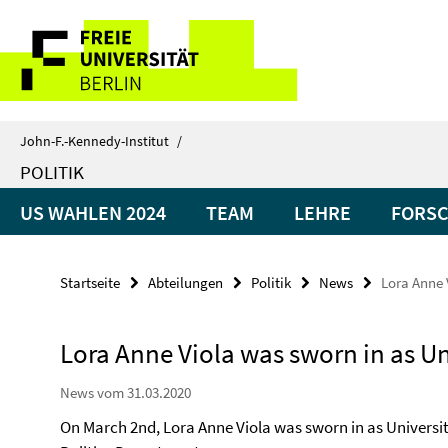
Springe
Service-
direkt
zu
Navigation
Inhalt
John-F.-Kennedy-Institut
/
POLITIK
US WAHLEN 2024
TEAM
LEHRE
FORS
Startseite
Abteilungen
Politik
News
Lora Anne 
Lora Anne Viola was sworn in as Un
News vom 31.03.2020
On March 2nd, Lora Anne Viola was sworn in as Universit