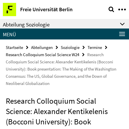
Springe
Service-
Freie Universität Berlin
direkt
Navigation
zu
Abteilung Soziologie
Inhalt
MENÜ
Startseite
Abteilungen
Soziologie
Termine
Research Colloquium Social Science W24
Research
Colloquium Social Science: Alexander Kentikelenis (Bocconi
University): Book presentation: The Making of the Washington
Consensus: The US, Global Governance, and the Down of
Neoliberal Globalization
Research Colloquium Social
Science: Alexander Kentikelenis
(Bocconi University): Book