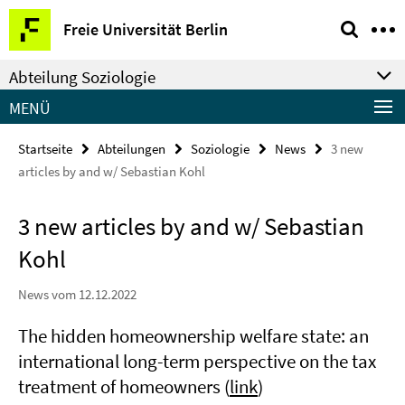
Springe
Service-
Freie Universität Berlin
direkt
Navigation
zu
Abteilung Soziologie
Inhalt
MENÜ
Startseite
Abteilungen
Soziologie
News
3 new
articles by and w/ Sebastian Kohl
3 new articles by and w/ Sebastian
Kohl
News vom 12.12.2022
The hidden homeownership welfare state: an
international long-term perspective on the tax
treatment of homeowners (
link
)