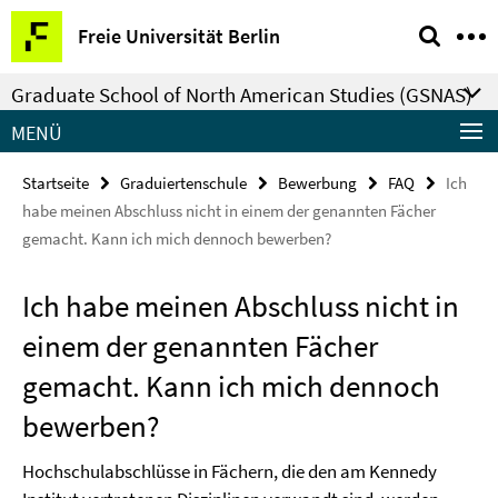
Springe
Service-
Freie Universität Berlin
direkt
Navigation
zu
Graduate School of North American Studies (GSNAS)
Inhalt
MENÜ
Startseite
Graduiertenschule
Bewerbung
FAQ
Ich
habe meinen Abschluss nicht in einem der genannten Fächer
gemacht. Kann ich mich dennoch bewerben?
Ich habe meinen Abschluss nicht in
einem der genannten Fächer
gemacht. Kann ich mich dennoch
bewerben?
Hochschulabschlüsse in Fächern, die den am Kennedy