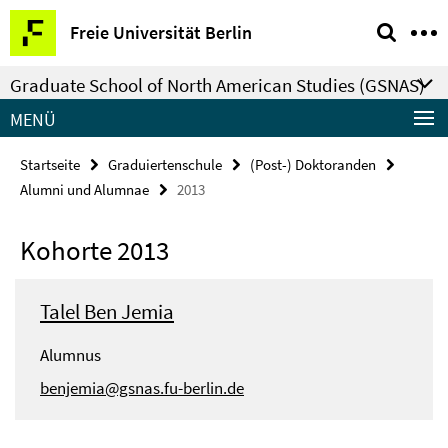
Springe
Service-
Freie Universität Berlin
direkt
Navigation
zu
Graduate School of North American Studies (GSNAS)
Inhalt
MENÜ
Startseite
Graduiertenschule
(Post-) Doktoranden
Alumni und Alumnae
2013
Kohorte 2013
Talel Ben Jemia
Alumnus
benjemia@gsnas.fu-berlin.de