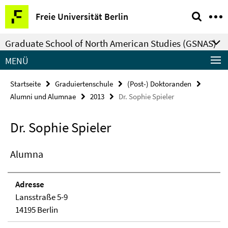
Springe
Service-
Freie Universität Berlin
direkt
Navigation
zu
Graduate School of North American Studies (GSNAS)
Inhalt
MENÜ
Startseite
Graduiertenschule
(Post-) Doktoranden
Alumni und Alumnae
2013
Dr. Sophie Spieler
Dr. Sophie Spieler
Alumna
Adresse
Lansstraße 5-9
14195 Berlin