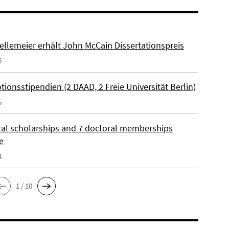
ellemeier erhält John McCain Dissertationspreis
6
ionsstipendien (2 DAAD, 2 Freie Universität Berlin)
5
ral scholarships and 7 doctoral memberships
e
4
1 / 10