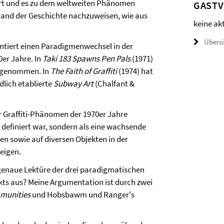
dert und es zu dem weltweiten Phänomen
GAST
anhand der Geschichte nachzuweisen, wie aus
keine ak
Übers
entiert einen Paradigmenwechsel in der
0er Jahre. In
Taki 183 Spawns Pen Pals
(1971)
hrgenommen. In
The Faith of Graffiti
(1974) hat
dlich etablierte
Subway Art
(Chalfant &
.
r Graffiti-Phänomen der 1970er Jahre
 definiert war, sondern als eine wachsende
den sowie auf diversen Objekten in der
zeigen.
 genaue Lektüre der drei paradigmatischen
kts aus? Meine Argumentation ist durch zwei
munities
und Hobsbawm und Ranger's