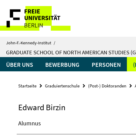
Springe
Service-
direkt
zu
Navigation
Inhalt
John-F.-Kennedy-Institut
/
GRADUATE SCHOOL OF NORTH AMERICAN STUDIES (G
ÜBER UNS
BEWERBUNG
PERSONEN
Startseite
Graduiertenschule
(Post-) Doktoranden
Edward Birzin
Alumnus