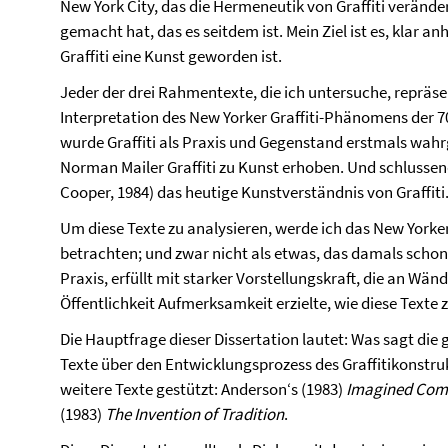
New York City, das die Hermeneutik von Graffiti verän
gemacht hat, das es seitdem ist. Mein Ziel ist es, klar 
Graffiti eine Kunst geworden ist.
Jeder der drei Rahmentexte, die ich untersuche, repräs
Interpretation des New Yorker Graffiti-Phänomens der 7
wurde Graffiti als Praxis und Gegenstand erstmals wa
Norman Mailer Graffiti zu Kunst erhoben. Und schlussen
Cooper, 1984) das heutige Kunstverständnis von Graffiti
Um diese Texte zu analysieren, werde ich das New Yorke
betrachten; und zwar nicht als etwas, das damals schon
Praxis, erfüllt mit starker Vorstellungskraft, die an Wän
Öffentlichkeit Aufmerksamkeit erzielte, wie diese Texte 
Die Hauptfrage dieser Dissertation lautet: Was sagt die
Texte über den Entwicklungsprozess des Graffitikonstru
weitere Texte gestützt: Anderson‘s (1983)
Imagined Com
(1983)
The Invention of Tradition
.