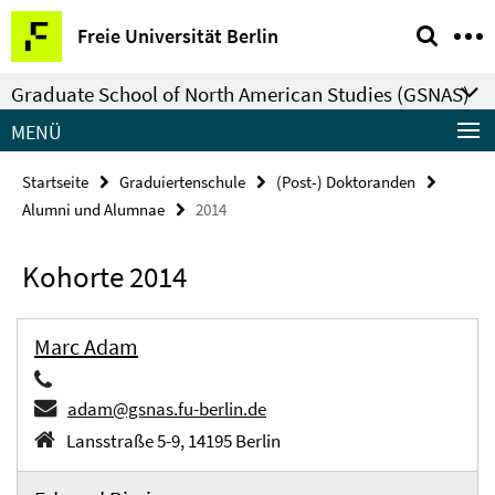
Springe
Service-
Freie Universität Berlin
direkt
Navigation
zu
Graduate School of North American Studies (GSNAS)
Inhalt
MENÜ
Startseite
Graduiertenschule
(Post-) Doktoranden
Alumni und Alumnae
2014
Kohorte 2014
Marc Adam
adam@gsnas.fu-berlin.de
Lansstraße 5-9, 14195 Berlin