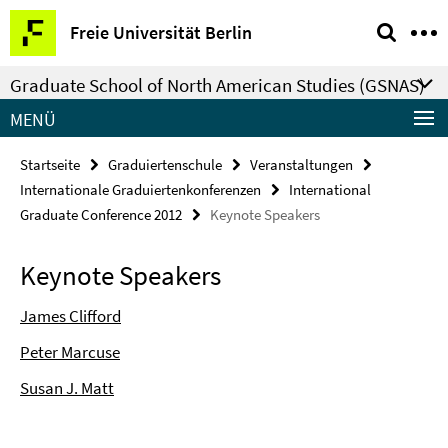
Springe
Service-
Freie Universität Berlin
direkt
Navigation
zu
Graduate School of North American Studies (GSNAS)
Inhalt
MENÜ
Startseite
Graduiertenschule
Veranstaltungen
Internationale Graduiertenkonferenzen
International
Graduate Conference 2012
Keynote Speakers
Keynote Speakers
James Clifford
Peter Marcuse
Susan J. Matt