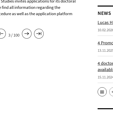
tudies invites applications for its doctoral
 find all information regarding the
NEWS
cedure as well as the application platform
Lucas H
10.02.202
3 / 100
4 Promot
13.11.202
4 docto
availabl
15.11.202