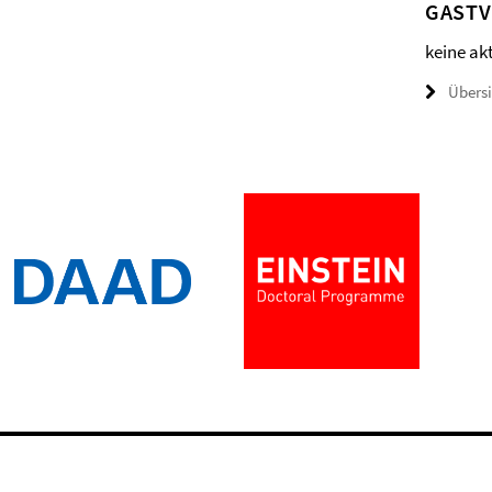
GAST
keine ak
Übers