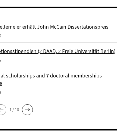
ellemeier erhält John McCain Dissertationspreis
6
ionsstipendien (2 DAAD, 2 Freie Universität Berlin)
5
ral scholarships and 7 doctoral memberships
e
4
1 / 10