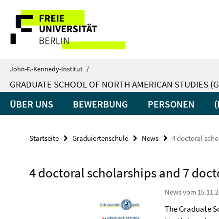
Springe
Service-
direkt
zu
Navigation
Inhalt
John-F.-Kennedy-Institut
/
GRADUATE SCHOOL OF NORTH AMERICAN STUDIES (G
ÜBER UNS
BEWERBUNG
PERSONEN
Startseite
Graduiertenschule
News
4 doctoral scho
4 doctoral scholarships and 7 doc
News vom 15.11.2
The Graduate Sc