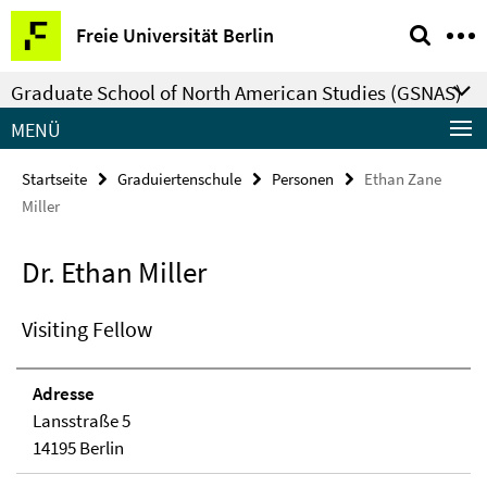
Springe
Service-
Freie Universität Berlin
direkt
Navigation
zu
Graduate School of North American Studies (GSNAS)
Inhalt
MENÜ
Startseite
Graduiertenschule
Personen
Ethan Zane
Miller
Dr. Ethan Miller
Visiting Fellow
Adresse
Lansstraße 5
14195 Berlin