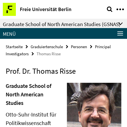
Springe
Service-
Freie Universität Berlin
direkt
Navigation
zu
Graduate School of North American Studies (GSNAS)
Inhalt
MENÜ
Startseite
Graduiertenschule
Personen
Principal
Investigators
Thomas Risse
Prof. Dr. Thomas Risse
Graduate School of
North American
Studies
Otto-Suhr-Institut für
Politikwissenschaft