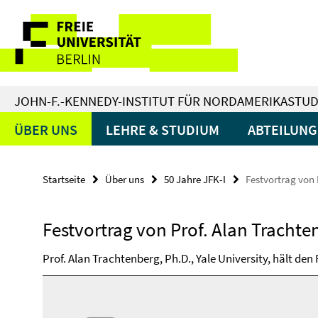
Springe
Service-
direkt
zu
Navigation
Inhalt
JOHN-F.-KENNEDY-INSTITUT FÜR NORDAMERIKASTUD
ÜBER UNS
LEHRE & STUDIUM
ABTEILUN
Startseite
Über uns
50 Jahre JFK-I
Festvortrag von 
Festvortrag von Prof. Alan Trachte
Prof. Alan Trachtenberg, Ph.D., Yale University, hält den