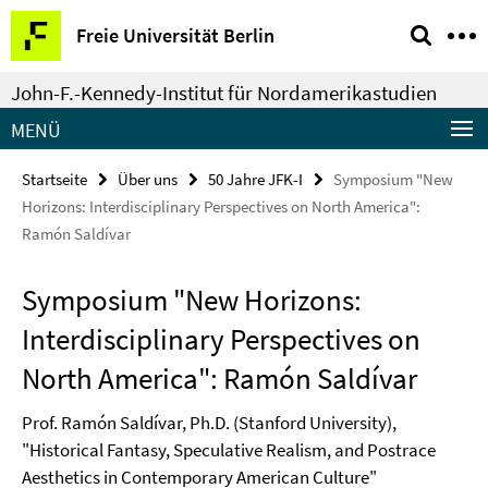
Springe
Service-
Freie Universität Berlin
direkt
Navigation
zu
John-F.-Kennedy-Institut für Nordamerikastudien
Inhalt
MENÜ
Startseite
Über uns
50 Jahre JFK-I
Symposium "New
Horizons: Interdisciplinary Perspectives on North America":
Ramón Saldívar
Symposium "New Horizons:
Interdisciplinary Perspectives on
North America": Ramón Saldívar
Prof. Ramón Saldívar, Ph.D. (Stanford University),
"Historical Fantasy, Speculative Realism, and Postrace
Aesthetics in Contemporary American Culture"