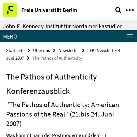
Springe
Service-
Freie Universität Berlin
direkt
Navigation
zu
John-F.-Kennedy-Institut für Nordamerikastudien
Inhalt
MENÜ
Startseite
Über uns
Newsletter
JFKI Newsletter 4 -
Juni 2007
The Pathos of Authenticity
The Pathos of Authenticity
Konferenzausblick
"The Pathos of Authenticity: American
Passions of the Real" (21.bis 24. Juni
2007)
Was kommt nach der Postmoderne und dem 11.