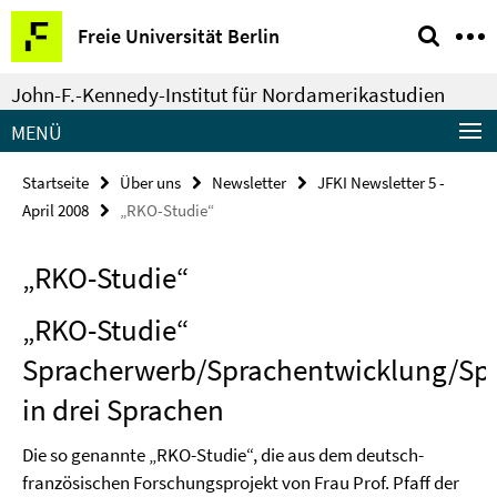
Springe
Service-
Freie Universität Berlin
direkt
Navigation
zu
John-F.-Kennedy-Institut für Nordamerikastudien
Inhalt
MENÜ
Startseite
Über uns
Newsletter
JFKI Newsletter 5 -
April 2008
„RKO-Studie“
„RKO-Studie“
„RKO-Studie“
Spracherwerb/Sprachentwicklung/Sp
in drei Sprachen
Die so genannte „RKO-Studie“, die aus dem deutsch-
französischen Forschungsprojekt von Frau Prof. Pfaff der