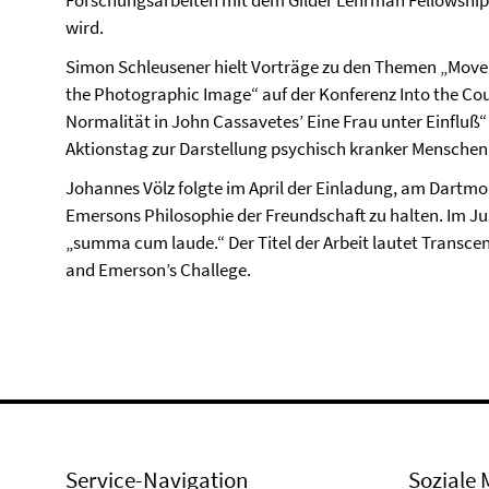
Forschungsarbeiten mit dem Gilder Lehrman Fellowship
wird.
Simon Schleusener hielt Vorträge zu den Themen „Move
the Photographic Image“ auf der Konferenz Into the Cou
Normalität in John Cassavetes’ Eine Frau unter Einflu
Aktionstag zur Darstellung psychisch kranker Mensche
Johannes Völz folgte im April der Einladung, am Dartmo
Emersons Philosophie der Freundschaft zu halten. Im Juli
„summa cum laude.“ Der Titel der Arbeit lautet Transce
and Emerson’s Challege.
Service-Navigation
Soziale 