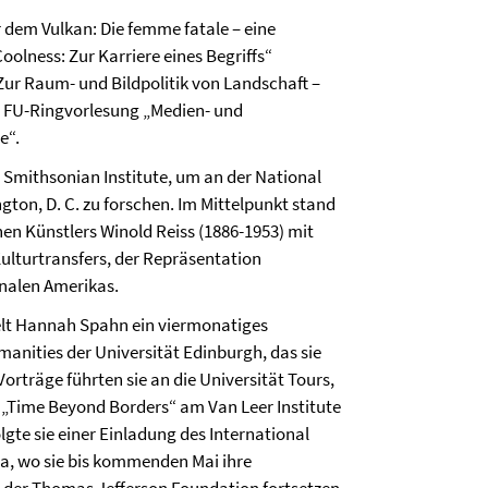
 dem Vulkan: Die femme fatale – eine
olness: Zur Karriere eines Begriffs“
Zur Raum- und Bildpolitik von Landschaft –
 FU-Ringvorlesung „Medien- und
e“.
 Smithsonian Institute, um an der National
ton, D. C. zu forschen. Im Mittelpunkt stand
en Künstlers Winold Reiss (1886-1953) mit
lturtransfers, der Repräsentation
onalen Amerikas.
lt Hannah Spahn ein viermonatiges
manities der Universität Edinburgh, das sie
orträge führten sie an die Universität Tours,
 „Time Beyond Borders“ am Van Leer Institute
gte sie einer Einladung des International
nia, wo sie bis kommenden Mai ihre