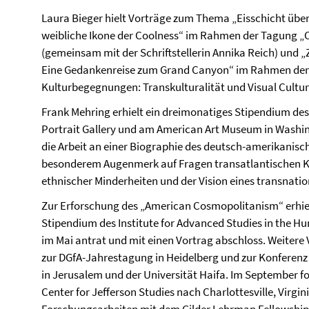
Laura Bieger hielt Vorträge zum Thema „Eisschicht über
weibliche Ikone der Coolness“ im Rahmen der Tagung „Co
(gemeinsam mit der Schriftstellerin Annika Reich) und „
Eine Gedankenreise zum Grand Canyon“ im Rahmen der
Kulturbegegnungen: Transkulturalität und Visual Cultur
Frank Mehring erhielt ein dreimonatiges Stipendium des
Portrait Gallery und am American Art Museum in Washing
die Arbeit an einer Biographie des deutsch-amerikanisch
besonderem Augenmerk auf Fragen transatlantischen Ku
ethnischer Minderheiten und der Vision eines transnati
Zur Erforschung des „American Cosmopolitanism“ erhie
Stipendium des Institute for Advanced Studies in the Hu
im Mai antrat und mit einen Vortrag abschloss. Weitere V
zur DGfA-Jahrestagung in Heidelberg und zur Konferenz
in Jerusalem und der Universität Haifa. Im September fol
Center for Jefferson Studies nach Charlottesville, Virgi