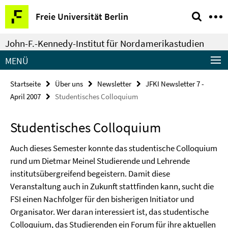
Springe
Service-
Freie Universität Berlin
direkt
Navigation
zu
John-F.-Kennedy-Institut für Nordamerikastudien
Inhalt
MENÜ
Startseite
Über uns
Newsletter
JFKI Newsletter 7 -
April 2007
Studentisches Colloquium
Studentisches Colloquium
Auch dieses Semester konnte das studentische Colloquium
rund um Dietmar Meinel Studierende und Lehrende
institutsübergreifend begeistern. Damit diese
Veranstaltung auch in Zukunft stattfinden kann, sucht die
FSI einen Nachfolger für den bisherigen Initiator und
Organisator. Wer daran interessiert ist, das studentische
Colloquium, das Studierenden ein Forum für ihre aktuellen