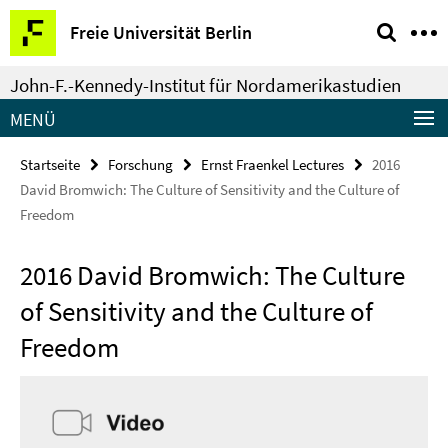
Springe
Service-
Freie Universität Berlin
direkt
Navigation
zu
John-F.-Kennedy-Institut für Nordamerikastudien
Inhalt
MENÜ
Startseite
Forschung
Ernst Fraenkel Lectures
2016
David Bromwich: The Culture of Sensitivity and the Culture of
Freedom
2016 David Bromwich: The Culture
of Sensitivity and the Culture of
Freedom