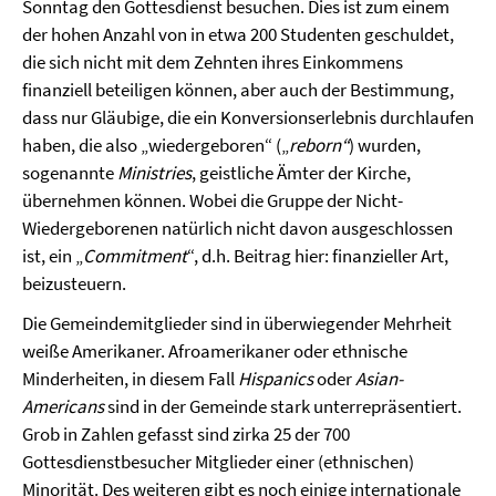
Sonntag den Gottesdienst besuchen. Dies ist zum einem
der hohen Anzahl von in etwa 200 Studenten geschuldet,
die sich nicht mit dem Zehnten ihres Einkommens
finanziell beteiligen können, aber auch der Bestimmung,
dass nur Gläubige, die ein Konversionserlebnis durchlaufen
haben, die also „wiedergeboren“ („
reborn“
) wurden,
sogenannte
Ministries
, geistliche Ämter der Kirche,
übernehmen können. Wobei die Gruppe der Nicht-
Wiedergeborenen natürlich nicht davon ausgeschlossen
ist, ein „
Commitment
“, d.h. Beitrag hier: finanzieller Art,
beizusteuern.
Die Gemeindemitglieder sind in überwiegender Mehrheit
weiße Amerikaner. Afroamerikaner oder ethnische
Minderheiten, in diesem Fall
Hispanics
oder
Asian-
Americans
sind in der Gemeinde stark unterrepräsentiert.
Grob in Zahlen gefasst sind zirka 25 der 700
Gottesdienstbesucher Mitglieder einer (ethnischen)
Minorität. Des weiteren gibt es noch einige internationale