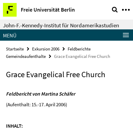
Springe
Service-
Freie Universität Berlin
direkt
Navigation
zu
John-F.-Kennedy-Institut für Nordamerikastudien
Inhalt
MENÜ
Startseite
Exkursion 2006
Feldberichte
Gemeindeaufenthalte
Grace Evangelical Free Church
Grace Evangelical Free Church
Feldbericht von Martina Schäfer
(Aufenthalt: 15.-17. April 2006)
INHALT: