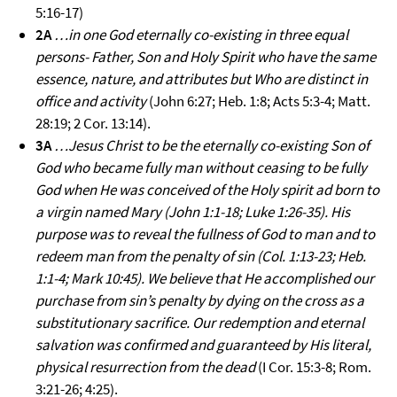
5:16-17)
2A
…in one God eternally co-existing in three equal
persons- Father, Son and Holy Spirit who have the same
essence, nature, and attributes but Who are distinct in
office and activity
(John 6:27; Heb. 1:8; Acts 5:3-4; Matt.
28:19; 2 Cor. 13:14).
3A
…Jesus Christ to be the eternally co-existing Son of
God who became fully man without ceasing to be fully
God when He was conceived of the Holy spirit ad born to
a virgin named Mary (John 1:1-18; Luke 1:26-35). His
purpose was to reveal the fullness of God to man and to
redeem man from the penalty of sin (Col. 1:13-23; Heb.
1:1-4; Mark 10:45). We believe that He accomplished our
purchase from sin’s penalty by dying on the cross as a
substitutionary sacrifice. Our redemption and eternal
salvation was confirmed and guaranteed by His literal,
physical resurrection from the dead
(I Cor. 15:3-8; Rom.
3:21-26; 4:25).