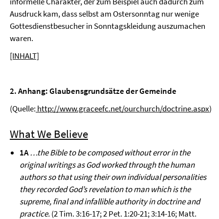
informelle Charakter, der zum Beispiel auch dadurch zum
Ausdruck kam, dass selbst am Ostersonntag nur wenige
Gottesdienstbesucher in Sonntagskleidung auszumachen
waren.
[INHALT]
2. Anhang: Glaubensgrundsätze der Gemeinde
(Quelle:
http://www.graceefc.net/ourchurch/doctrine.aspx
)
What We Believe
1A
…the Bible to be composed without error in the
original writings as God worked through the human
authors so that using their own individual personalities
they recorded God’s revelation to man which is the
supreme, final and infallible authority in doctrine and
practice.
(2 Tim. 3:16-17; 2 Pet. 1:20-21; 3:14-16; Matt.