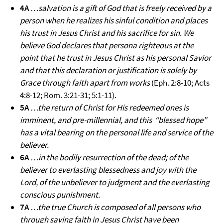
4A
…salvation is a gift of God that is freely received by a
person when he realizes his sinful condition and places
his trust in Jesus Christ and his sacrifice for sin. We
believe God declares that persona righteous at the
point that he trust in Jesus Christ as his personal Savior
and that this declaration or justification is solely by
Grace through faith apart from works
(Eph. 2:8-10; Acts
4:8-12; Rom. 3:21-31; 5:1-11).
5A
…the return of Christ for His redeemed ones is
imminent, and pre-millennial, and this “blessed hope”
has a vital bearing on the personal life and service of the
believer.
6A
…in the bodily resurrection of the dead; of the
believer to everlasting blessedness and joy with the
Lord, of the unbeliever to judgment and the everlasting
conscious punishment.
7A
…the true Church is composed of all persons who
through saving faith in Jesus Christ have been