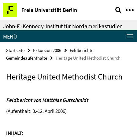
Springe
Service-
Freie Universität Berlin
direkt
Navigation
zu
John-F.-Kennedy-Institut für Nordamerikastudien
Inhalt
MENÜ
Startseite
Exkursion 2006
Feldberichte
Gemeindeaufenthalte
Heritage United Methodist Church
Heritage United Methodist Church
Feldbericht von Matthias Gutschmidt
(Aufenthalt: 8.-12. April 2006)
INHALT: