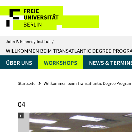
Springe
Service-
direkt
zu
Navigation
Inhalt
John-F.-Kennedy-Institut
/
WILLKOMMEN BEIM TRANSATLANTIC DEGREE PROGRA
ÜBER UNS
WORKSHOPS
NEWS & TERMIN
Startseite
Willkommen beim Transatlantic Degree Programs
04