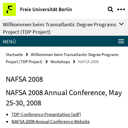
Springe
Service-
Freie Universität Berlin
direkt
Navigation
zu
Willkommen beim Transatlantic Degree Programs
Inhalt
Project (TDP Project)
MENÜ
Startseite
Willkommen beim Transatlantic Degree Programs
Project (TDP Project)
Workshops
NAFSA 2008
NAFSA 2008
NAFSA 2008 Annual Conference, May
25-30, 2008
TDP Conference Presentation [pdf]
NAFSA 2008 Annual Conference Website