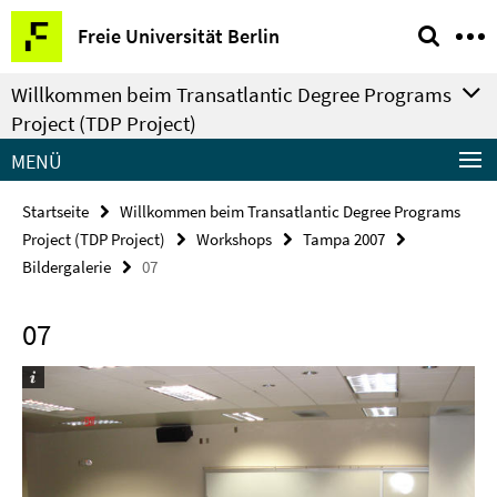
Springe
Service-
Freie Universität Berlin
direkt
Navigation
zu
Willkommen beim Transatlantic Degree Programs
Inhalt
Project (TDP Project)
MENÜ
Startseite
Willkommen beim Transatlantic Degree Programs
Project (TDP Project)
Workshops
Tampa 2007
Bildergalerie
07
07