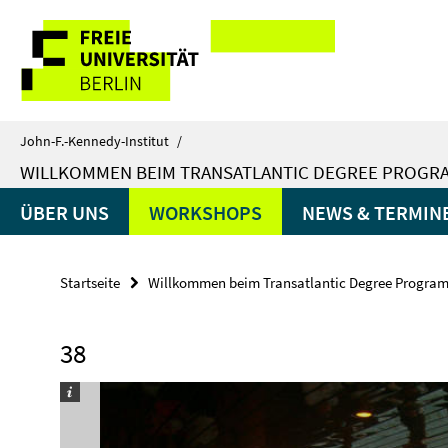
Springe
Service-
direkt
zu
Navigation
Inhalt
John-F.-Kennedy-Institut
/
WILLKOMMEN BEIM TRANSATLANTIC DEGREE PROGRA
ÜBER UNS
WORKSHOPS
NEWS & TERMIN
Startseite
Willkommen beim Transatlantic Degree Programs
38