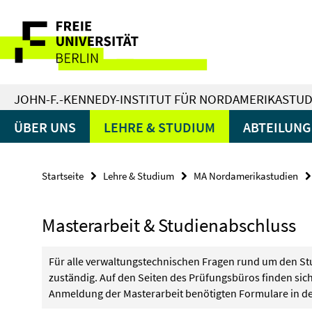
Springe
Service-
direkt
zu
Navigation
Inhalt
JOHN-F.-KENNEDY-INSTITUT FÜR NORDAMERIKASTUD
ÜBER UNS
LEHRE & STUDIUM
ABTEILUN
Startseite
Lehre & Studium
MA Nordamerikastudien
Masterarbeit & Studienabschluss
Für alle verwaltungstechnischen Fragen rund um den St
zuständig. Auf den Seiten des Prüfungsbüros finden sich
Anmeldung der Masterarbeit benötigten Formulare in d