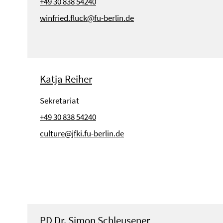
+49 30 838 54240
winfried.fluck@fu-berlin.de
Katja Reiher
Sekretariat
+49 30 838 54240
culture@jfki.fu-berlin.de
PD Dr. Simon Schleusener