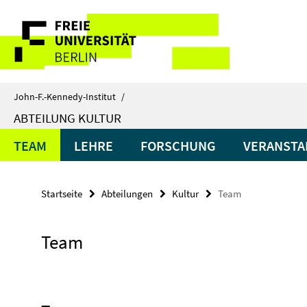
Springe
Service-
direkt
zu
Navigation
Inhalt
John-F.-Kennedy-Institut
/
ABTEILUNG KULTUR
TEAM
LEHRE
FORSCHUNG
VERANSTA
Startseite
Abteilungen
Kultur
Team
Team