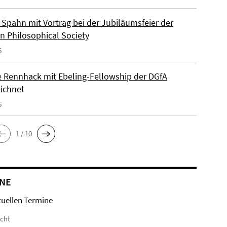
Spahn mit Vortrag bei der Jubiläumsfeier der
n Philosophical Society
6
e Rennhack mit Ebeling-Fellowship der DGfA
ichnet
6
1 / 10
NE
tuellen Termine
icht