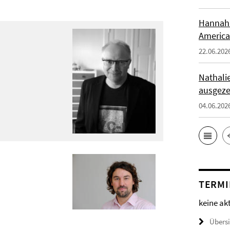
Hannah 
America
22.06.202
Nathali
ausgeze
04.06.202
TERMI
keine ak
Übers