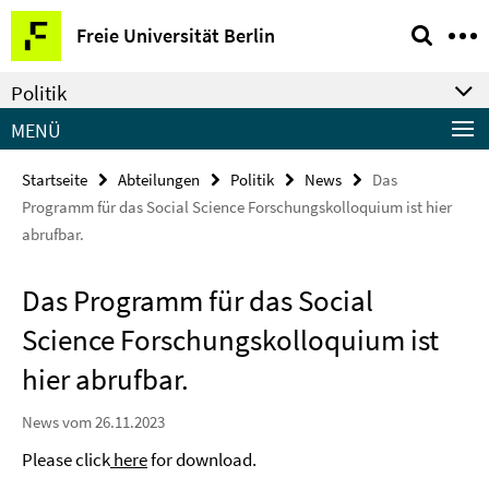
Springe
Service-
Freie Universität Berlin
direkt
Navigation
zu
Politik
Inhalt
MENÜ
Startseite
Abteilungen
Politik
News
Das
Programm für das Social Science Forschungskolloquium ist hier
abrufbar.
Das Programm für das Social
Science Forschungskolloquium ist
hier abrufbar.
News vom 26.11.2023
Please click
here
for download.