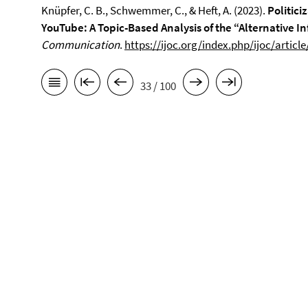
Knüpfer, C. B., Schwemmer, C., & Heft, A. (2023).
Politici
YouTube: A Topic-Based Analysis of the “Alternative I
Communication
.
https://ijoc.org/index.php/ijoc/articl
33 / 100