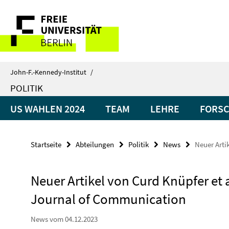
Springe
Service-
direkt
zu
Navigation
Inhalt
John-F.-Kennedy-Institut
/
POLITIK
US WAHLEN 2024
TEAM
LEHRE
FORS
Startseite
Abteilungen
Politik
News
Neuer Arti
Neuer Artikel von Curd Knüpfer et 
Journal of Communication
News vom 04.12.2023