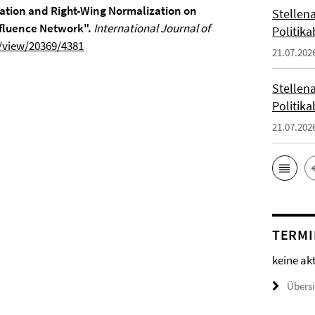
zation and Right-Wing Normalization on
Stellena
nfluence Network".
International Journal of
Politika
e/view/20369/4381
21.07.202
Stellena
Politika
21.07.202
TERMI
keine ak
Übers