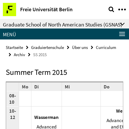
Springe
Service-
Freie Universität Berlin
direkt
Navigation
zu
Graduate School of North American Studies (GSNAS)
Inhalt
MENÜ
Startseite
Graduiertenschule
Über uns
Curriculum
Archiv
SS 2015
Summer Term 2015
Mo
Di
Mi
Do
08-
10
10-
Wenz
12
Wasserman
Advanced 
Advanced
and Ethic