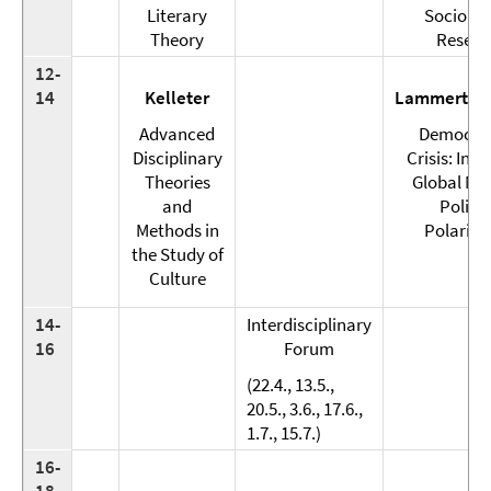
Literary
Sociolog
Theory
Resear
12-
14
Kelleter
Lammert/Fo
Advanced
Democrac
Disciplinary
Crisis: Ineq
Theories
Global Mar
and
Politic
Methods in
Polariza
the Study of
Culture
14-
Interdisciplinary
16
Forum
(22.4., 13.5.,
20.5., 3.6., 17.6.,
1.7., 15.7.)
16-