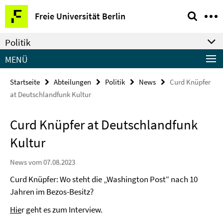
Springe
Service-
Freie Universität Berlin
direkt
Navigation
zu
Politik
Inhalt
MENÜ
Startseite
Abteilungen
Politik
News
Curd Knüpfer
at Deutschlandfunk Kultur
Curd Knüpfer at Deutschlandfunk
Kultur
News vom 07.08.2023
Curd Knüpfer: Wo steht die „Washington Post“ nach 10
Jahren im Bezos-Besitz?
Hie
r geht es zum Interview.