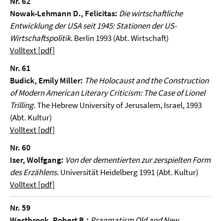
Nr. 62
Nowak-Lehmann D., Felicitas:
Die wirtschaftliche
Entwicklung der USA seit 1945: Stationen der US-
Wirtschaftspolitik.
Berlin 1993 (Abt. Wirtschaft)
Volltext [pdf]
Nr. 61
Budick, Emily Miller:
The Holocaust and the Construction
of Modern American Literary Criticism: The Case of Lionel
Trilling.
The Hebrew University of Jerusalem, Israel, 1993
(Abt. Kultur)
Volltext [pdf]
Nr. 60
Iser, Wolfgang:
Von der dementierten zur zerspielten Form
des Erzählens.
Universität Heidelberg 1991 (Abt. Kultur)
Volltext [pdf]
Nr. 59
Westbrook, Robert B.:
Pragmatism Old and New.