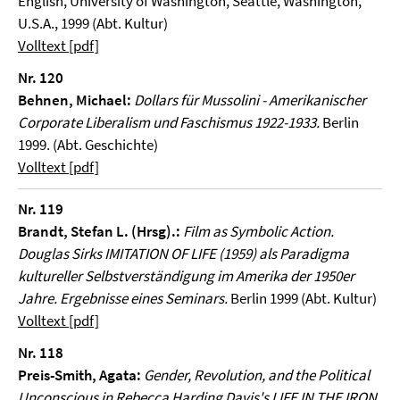
English, University of Washington, Seattle, Washington,
U.S.A., 1999 (Abt. Kultur)
Volltext [pdf]
Nr. 120
Behnen, Michael:
Dollars für Mussolini - Amerikanischer
Corporate Liberalism und Faschismus 1922-1933.
Berlin
1999. (Abt. Geschichte)
Volltext [pdf]
Nr. 119
Brandt, Stefan L. (Hrsg).:
Film as Symbolic Action.
Douglas Sirks IMITATION OF LIFE (1959) als Paradigma
kultureller Selbstverständigung im Amerika der 1950er
Jahre.
Ergebnisse eines Seminars.
Berlin 1999 (Abt. Kultur)
Volltext [pdf]
Nr. 118
Preis-Smith, Agata:
Gender, Revolution, and the Political
Unconscious in Rebecca Harding Davis's LIFE IN THE IRON