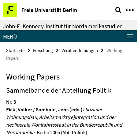
Springe
Service-
Freie Universität Berlin
direkt
Navigation
zu
John-F.-Kennedy-Institut für Nordamerikastudien
Inhalt
MENÜ
Startseite
Forschung
Veröffentlichungen
Working
Papers
Working Papers
Sammelbände der Abteilung Politik
Nr. 3
Eick, Volker / Sambale, Jens (eds.):
Sozialer
Wohnungsbau, Arbeitsmarkt(re)integration und der
neoliberale Wohlfahrtsstaat in der Bundesrepublik und
Nordamerika.
Berlin 2005 (Abt. Politik)