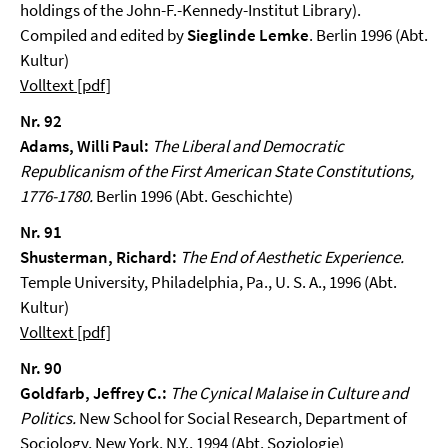
holdings of the John-F.-Kennedy-Institut Library).
Compiled and edited by
Sieglinde Lemke
. Berlin 1996 (Abt.
Kultur)
Volltext [pdf]
Nr. 92
Adams, Willi Paul:
The Liberal and Democratic
Republicanism of the First American State Constitutions,
1776-1780.
Berlin 1996 (Abt. Geschichte)
Nr. 91
Shusterman, Richard:
The End of Aesthetic Experience.
Temple University, Philadelphia, Pa., U. S. A., 1996 (Abt.
Kultur)
Volltext [pdf]
Nr. 90
Goldfarb, Jeffrey C.:
The Cynical Malaise in Culture and
Politics.
New School for Social Research, Department of
Sociology, New York, N.Y., 1994 (Abt. Soziologie)